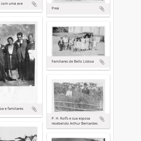
fs com uma ave
Preá
Familiares de Bello Lisboa
oa e familiares
P. H. Rolfs e sua esposa
recebendo Arthur Bernardes