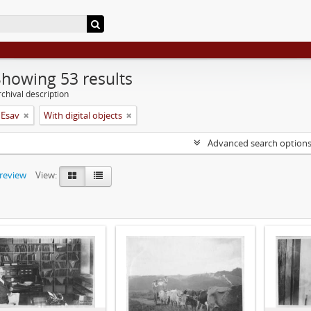
Showing 53 results
chival description
 Esav
With digital objects
Advanced search option
preview
View: