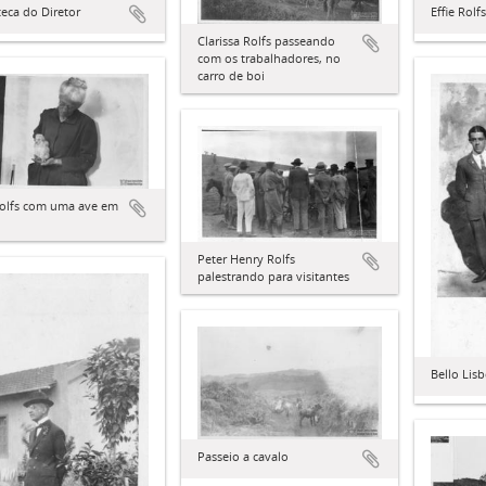
teca do Diretor
Effie Rol
Clarissa Rolfs passeando
com os trabalhadores, no
carro de boi
Rolfs com uma ave em
Peter Henry Rolfs
palestrando para visitantes
Bello Lisb
Passeio a cavalo