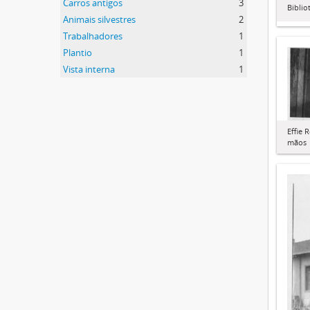
Carros antigos
3
Biblio
Animais silvestres
2
Trabalhadores
1
Plantio
1
Vista interna
1
Effie 
mãos