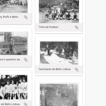
ry Rolfs e Bello
Time de futebol
boa e operário da
Familiares de Bello Lisboa
s de Bello Lisboa