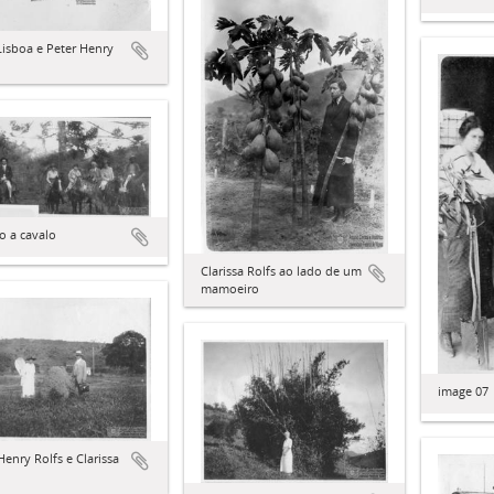
Lisboa e Peter Henry
o a cavalo
Clarissa Rolfs ao lado de um
mamoeiro
image 07
Henry Rolfs e Clarissa