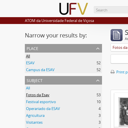
ATOM da Universidade Federal de Viçosa
Narrow your results by:
Ar
place
Fotos da
All
ESAV
52
Campus da ESAV
52
Print 
subject
All
Fotos da Esav
53
Festival esportivo
10
Operariado da ESAV
4
Agricultura
3
Visitantes
3