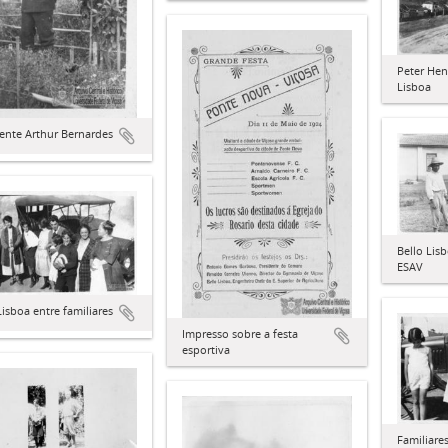
Peter Hen
Lisboa
ente Arthur Bernardes
Bello Lis
ESAV
Lisboa entre familiares
Impresso sobre a festa
esportiva
Familiare