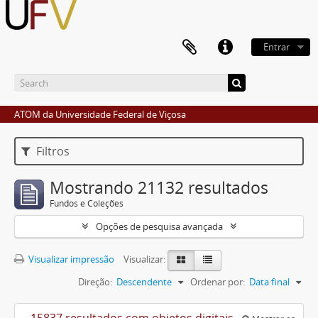
Entrar
ATOM da Universidade Federal de Viçosa
Filtros
Mostrando 21132 resultados
Fundos e Coleções
Opções de pesquisa avançada
Visualizar impressão
Visualizar:
Direção:
Descendente
Ordenar por:
Data final
15837 resultados com objetos digitais