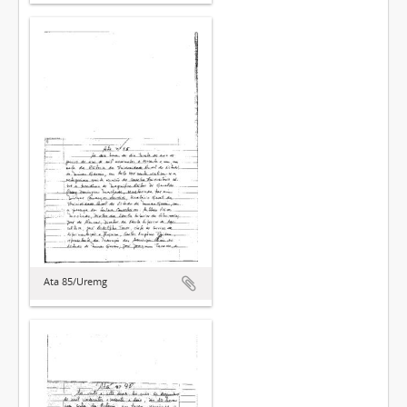
Ata 85/Uremg