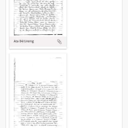
Ata 84/Uremg