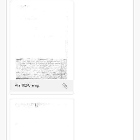
Ata 102/Uremg