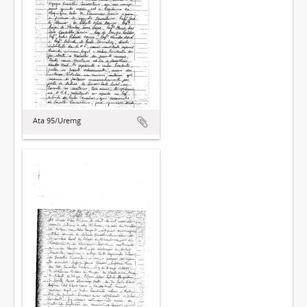
Ata 95/Uremg