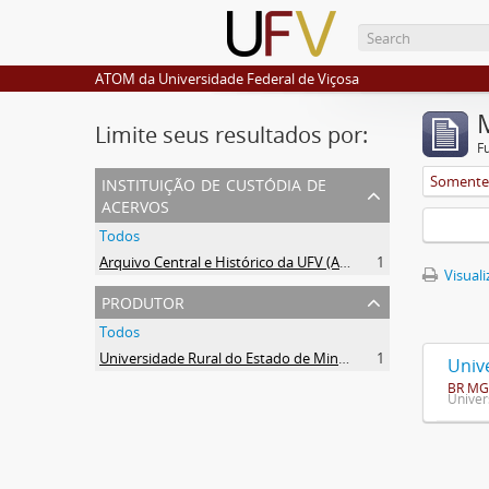
ATOM da Universidade Federal de Viçosa
Limite seus resultados por:
F
instituição de custódia de
Somente 
acervos
Todos
Arquivo Central e Histórico da UFV (ACH-UFV)
1
Visuali
produtor
Todos
Universidade Rural do Estado de Minas Gerais (Uremg)
1
Univ
BR MG
Univer