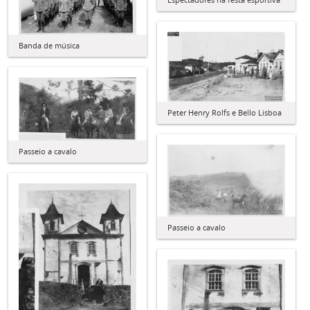
Banda de música
Peter Henry Rolfs e Bello Lisboa
Passeio a cavalo
Passeio a cavalo