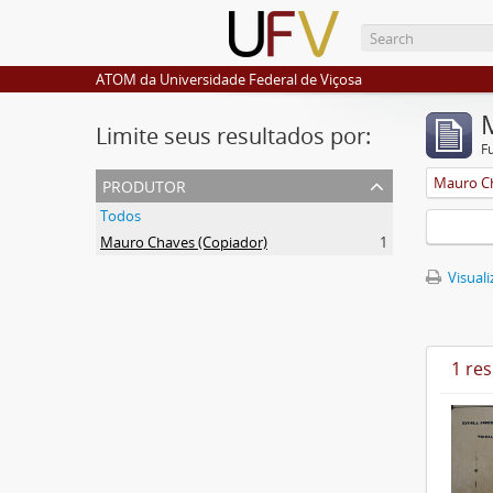
ATOM da Universidade Federal de Viçosa
Limite seus resultados por:
F
produtor
Mauro Ch
Todos
Mauro Chaves (Copiador)
1
Visuali
1 re