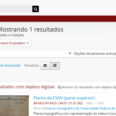
Mostrando 1 resultados
undos e Coleções
aves (Copiador)
Opções de pesquisa avanç
zar impressão
Visualizar:
sultados com objetos digitais
Mostrar os resultados com objetos dig
Planta da ESAV (parte superior)
BR MGUFV MUS CAR.01.01.01.002
Item
1939
Parte de
Acervo Cartográfico da Universidade Federal de
Planta topográfica com representação do relevo (cur