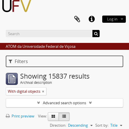
Log in
ATOM da Universidade Federal de Viçosa
Filters
Showing 15837 results
Archival description
With digital objects
Advanced search options
Print preview
View:
Direction:
Descending
Sort by:
Title