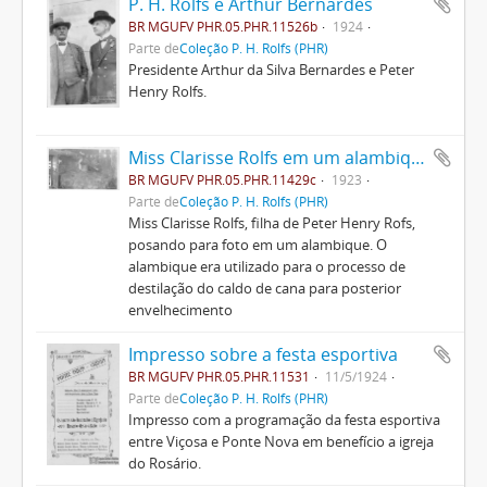
P. H. Rolfs e Arthur Bernardes
BR MGUFV PHR.05.PHR.11526b
1924
Parte de
Coleção P. H. Rolfs (PHR)
Presidente Arthur da Silva Bernardes e Peter
Henry Rolfs.
Miss Clarisse Rolfs em um alambique
BR MGUFV PHR.05.PHR.11429c
1923
Parte de
Coleção P. H. Rolfs (PHR)
Miss Clarisse Rolfs, filha de Peter Henry Rofs,
posando para foto em um alambique. O
alambique era utilizado para o processo de
destilação do caldo de cana para posterior
envelhecimento
Impresso sobre a festa esportiva
BR MGUFV PHR.05.PHR.11531
11/5/1924
Parte de
Coleção P. H. Rolfs (PHR)
Impresso com a programação da festa esportiva
entre Viçosa e Ponte Nova em benefício a igreja
do Rosário.