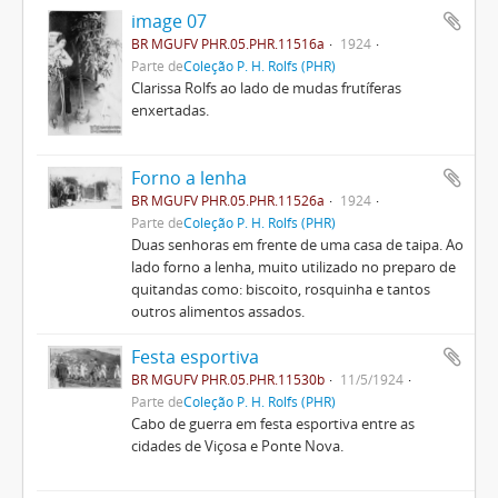
image 07
BR MGUFV PHR.05.PHR.11516a
1924
Parte de
Coleção P. H. Rolfs (PHR)
Clarissa Rolfs ao lado de mudas frutíferas
enxertadas.
Forno a lenha
BR MGUFV PHR.05.PHR.11526a
1924
Parte de
Coleção P. H. Rolfs (PHR)
Duas senhoras em frente de uma casa de taipa. Ao
lado forno a lenha, muito utilizado no preparo de
quitandas como: biscoito, rosquinha e tantos
outros alimentos assados.
Festa esportiva
BR MGUFV PHR.05.PHR.11530b
11/5/1924
Parte de
Coleção P. H. Rolfs (PHR)
Cabo de guerra em festa esportiva entre as
cidades de Viçosa e Ponte Nova.