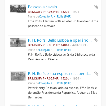
Passeio a cavalo
BR MGUFV PHR.05.PHR.11527d
1924
Parte de
Coleção P. H. Rolfs (PHR)
Effie Rolfs, Clarissa Rolfs e Peter Rolfs entre outros
passeando a cavalo.
P. H. Rolfs, Bello Lisboa e operário da ESAV
BR MGUFV PHR.05.PHR.11401a
4/01/1923
Parte de
Coleção P. H. Rolfs (PHR)
P. H. Rolfs e Bello Lisboa atrás da Biblioteca e da
Residência do Diretor.
P. H. Rolfs e sua esposa recebendo Arthur Bernardes
BR MGUFV PHR.05.PHR.11526d
1924
Parte de
Coleção P. H. Rolfs (PHR)
Peter Henry Rolfs ao lado da esposa, Effie Rolfs, e
do então Presidente da República, Arthur da Silva
Bernardes.