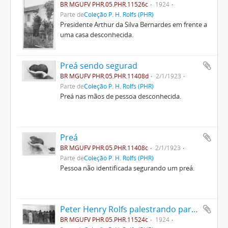
BR MGUFV PHR.05.PHR.11526c
1924
Parte de
Coleção P. H. Rolfs (PHR)
Presidente Arthur da Silva Bernardes em frente a
uma casa desconhecida.
Preá sendo segurad
BR MGUFV PHR.05.PHR.11408d
2/1/1923
Parte de
Coleção P. H. Rolfs (PHR)
Preá nas mãos de pessoa desconhecida.
Preá
BR MGUFV PHR.05.PHR.11408c
2/1/1923
Parte de
Coleção P. H. Rolfs (PHR)
Pessoa não identificada segurando um preá.
Peter Henry Rolfs palestrando para visitantes
BR MGUFV PHR.05.PHR.11524c
1924