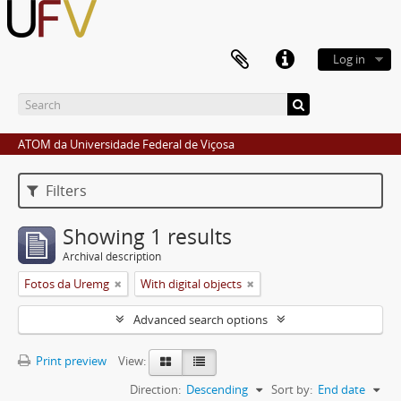
Log in
ATOM da Universidade Federal de Viçosa
Filters
Showing 1 results
Archival description
Fotos da Uremg
With digital objects
Advanced search options
Print preview
View:
Direction:
Descending
Sort by:
End date