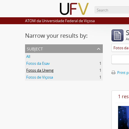
ATOM da Universidade Federal de Viçosa
Narrow your results by:
Ar
subject
Fotos d
All
Fotos da Esav
1
Fotos da Uremg
1
Print 
Fotos de Viçosa
1
1 res