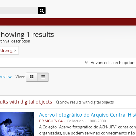
Showing 1 results
chival description
a Uremg
Advanced search option
preview
View:
ults with digital objects
Show results with digital objects
Acervo Fotográfico do Arquivo Central His
BR MGUFV 04
Collection
1900-2009
A Coleção “Acervo fotográfico do ACH-UFV” conta com 
organizadas, que podem servir ao conhecimento não s