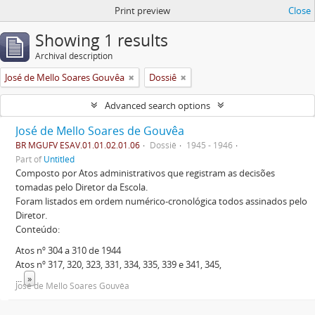
Print preview
Close
Showing 1 results
Archival description
José de Mello Soares Gouvêa
Dossiê
Advanced search options
José de Mello Soares de Gouvêa
BR MGUFV ESAV.01.01.02.01.06
Dossiê
1945 - 1946
Part of
Untitled
Composto por Atos administrativos que registram as decisões
tomadas pelo Diretor da Escola.
Foram listados em ordem numérico-cronológica todos assinados pelo
Diretor.
Conteúdo:
Atos nº 304 a 310 de 1944
Atos nº 317, 320, 323, 331, 334, 335, 339 e 341, 345,
...
»
José de Mello Soares Gouvêa