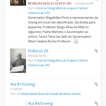
BR MGUFV 04.02.01.03.03.01.001
Década de 60
Part of
Acervo Fotográfico do Arquivo Central
Histórico da UFV
Governador Magalhães Pinto e representantes da
Uremg em local não identificado. Da direita para
esquerda, Professor Diogo Alves de Melo (o
segundo); Padre Mendes; o Governador ao
centro; Tanira Terra (ao lado do Governador);
Dilson Seabra Rocha Professor
...
»
Políticos 09
Década de 60
Part of
Acervo Fotográfico do Arquivo Central
Histórico da UFV
Ata 81/Uremg
21/06/60
Part of
Universidade Rural do Estado de Minas Gerais
Ata 84/Uremg