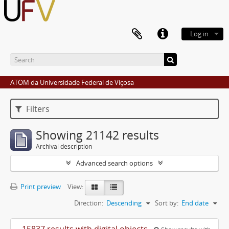
Log in
ATOM da Universidade Federal de Viçosa
Filters
Showing 21142 results
Archival description
Advanced search options
Print preview
View:
Direction:
Descending
Sort by:
End date
15837 results with digital objects