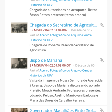
Histórico da UFV
Chegada de autoridades no aeroporto. Reitor
Edson Potsch presente (terno branco).
Chegada do Secretário de Agricultura de MG, Roberto Resende no Campo de Viação da Uremg
BR MGUFV 04.02.01.04.007
Década de 60
Part of
Acervo Fotográfico do Arquivo Central
Histórico da UFV
Chegada de Roberto Resende Secretário de
Agricultura.
Bispo de Mariana
BR MGUFV 04.02.01.03.06.001
Década de 60
Part of
Acervo Fotográfico do Arquivo Central
Histórico da UFV
Visita da imagem de Nossa Senhora de Aparecida
à Uremg. Bispo de Mariana discursando ao lado
Prefeito Moacir Andrade. Professores presentes:
Eduardo Peloso, Avelino Mantovani Barbosa e
Maria das Dores de Carvalho Ferreira.
Governador Magalhães Pinto (Solenidades) 01