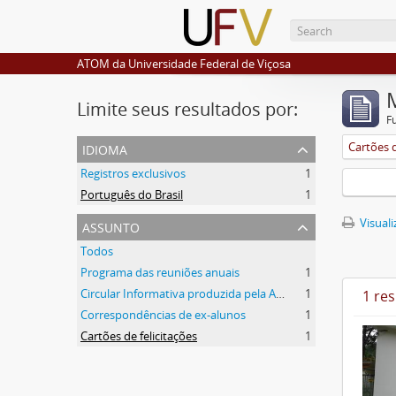
ATOM da Universidade Federal de Viçosa
Limite seus resultados por:
F
idioma
Cartões d
Registros exclusivos
1
Português do Brasil
1
assunto
Visuali
Todos
Programa das reuniões anuais
1
Circular Informativa produzida pela AEA
1
1 re
Correspondências de ex-alunos
1
Cartões de felicitações
1