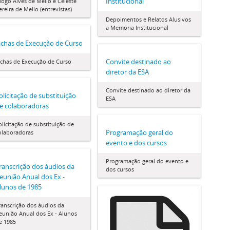
Institucional
iogo Alves de Mello e Celeste
ereira de Mello (entrevistas)
Depoimentos e Relatos Alusivos
a Memória Institucional
ichas de Execução de Curso
Convite destinado ao
ichas de Execução de Curso
diretor da ESA
Convite destinado ao diretor da
olicitação de substituição
ESA
e colaboradoras
olicitação de substituição de
Programação geral do
olaboradoras
evento e dos cursos
Programação geral do evento e
ranscrição dos áudios da
dos cursos
eunião Anual dos Ex -
lunos de 1985
ranscrição dos áudios da
eunião Anual dos Ex - Alunos
e 1985