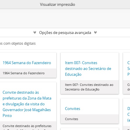
Visualizar impressão
Opções de pesquisa avançada
s com objetos digitais
1964 Semana do Fazendeiro
Item 007- Convites
C
destinado ao Secretário de
S
1964 Semana do Fazendeiro
Educação
P
Item 007- Convites destinado ao
C
Secretário de Educação
d
Convite destinado às
prefeituras da Zona da Mata
e divulgação da visita do
Convites
D
Governador José Magalhães
C
Pinto
Convites
(
Convite destinado às prefeituras