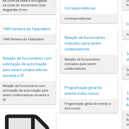
da Zona da Mata e divulgação
D
da visita do Governador José
P
Correspondências
Magalhães Pinto
Correspondências
F
1949 Semana do Fazendeiro
F
Relação de funcionários
1949 Semana do Fazendeiro
indicados para serem
colaboradores.
S
Relação de funcionários com
d
Relação de funcionários
solicitação de autorização
indicados para serem
colaboradores.
para serem colaboradores
S
c
durante a SF.
Relação de funcionários com
Programação geral do
solicitação de autorização para
evento e dos cursos
T
serem colaboradores durante a
R
SF.
Programação geral do evento e
A
dos cursos
T
R
d