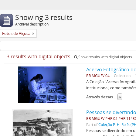
Showing 3 results
Archival description
Fotos de Viçosa
3 results with digital objects
Show results with digital objects
Acervo Fotográfico do
BR MGUFV 04
Collection
A Coleção “Acervo fotográf
institucional, como também 
Através dessas
...
»
Pessoas se divertind
BR MGUFV PHR.05.PHR.1143
Part of
Coleção P. H. Rolfs (P
Pessoas se divertindo em um