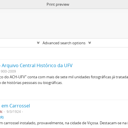
Print preview
Advanced search options
 Arquivo Central Histórico da UFV
1900-2009
ico do ACH-UFV” conta com mais de sete mil unidades fotográficas já tratad
de histórias pessoais ou biográficas.
o em Carrossel
0c
9/3/1924
HR)
 carrossel instalado, provavelmente, na cidade de Viçosa. Destacam-se na i