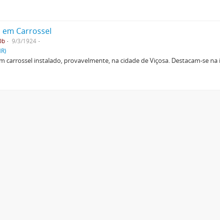
.
o em Carrossel
0b
9/3/1924
HR)
 carrossel instalado, provavelmente, na cidade de Viçosa. Destacam-se na i
.