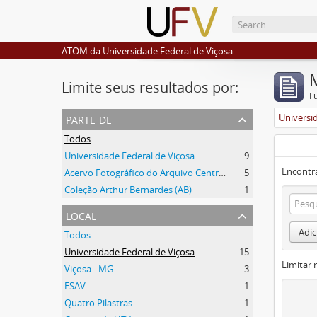
ATOM da Universidade Federal de Viçosa
Limite seus resultados por:
F
parte de
Universi
Todos
Universidade Federal de Viçosa
9
Encontr
Acervo Fotográfico do Arquivo Central Histórico da UFV
5
Coleção Arthur Bernardes (AB)
1
local
Adic
Todos
Universidade Federal de Viçosa
15
Limitar 
Viçosa - MG
3
ESAV
1
Quatro Pilastras
1