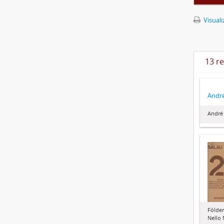
Visuali
13 r
André
André 
Fôlder
Nello