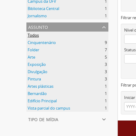
Campus da UFV
1
Biblioteca Central
1
Jornalismo
1
Filtrar 
assunto
Nível 
Todos
Cinquentenário
9
Folder
7
Status
Arte
5
Exposição
3
Divulgação
3
Pintura
3
Filtrar p
Artes plásticas
1
Bernardão
1
Iniciar
Edifício Principal
1
Vista parcial do campus
1
tipo de mídia