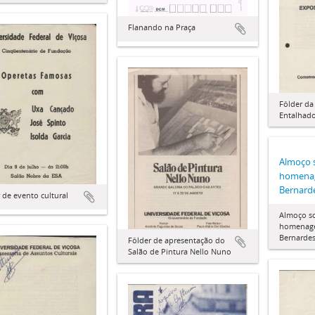
Flanando na Praça
Fôlder da
Entalhado
Almoço 
homenag
Bernard
 de evento cultural
Almoço s
homenage
Bernarde
Fôlder de apresentação do
Salão de Pintura Nello Nuno