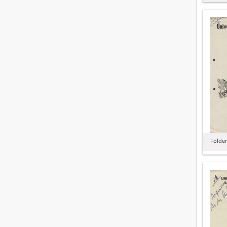
Fôlder