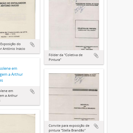
 Exposição do
r Antônio Inácio
Fôlder da "Coletiva de
Pintura"
solene em
em a Arthur
es
olene em
m a Arthur
s
Convite para exposição de
pintura "Stella Brandão"