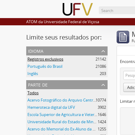
ATOM da Universidade Federal de Viçosa
Limite seus resultados por:
F
idioma
Registros exclusivos
21142
Encontr
Português do Brasil
21086
Inglês
203
parte de
Adic
Todos
Acervo Fotográfico do Arquivo Central Histórico da UFV
10774
Limitar 
Hemeroteca digital da UFV
3902
Escola Superior de Agricultura e Veterinária (ESAV)
1646
Universidade Rural do Estado de Minas Gerais
1424
Acervo do Memorial do Ex-Aluno da UFV
1255