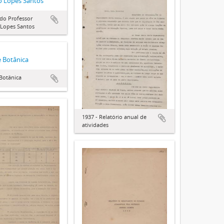
o Lopes Santos
 do Professor
 Lopes Santos
 Botânica
Botânica
1937 - Relatório anual de
atividades