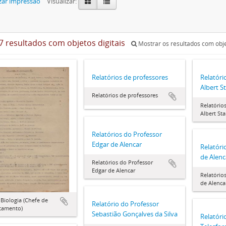
zar impressão
Visualizar:
7 resultados com objetos digitais
Mostrar os resultados com obje
Relatórios de professores
Relatóri
Albert S
Relatórios de professores
Relatório
Albert St
Relatórios do Professor
Edgar de Alencar
Relatóri
de Alenc
Relatórios do Professor
Edgar de Alencar
Relatório
de Alenca
 Biologia (Chefe de
Relatório do Professor
tamento)
Sebastião Gonçalves da Silva
Relatóri