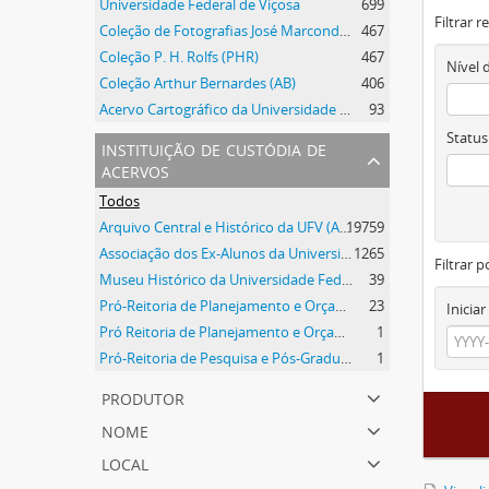
Universidade Federal de Viçosa
699
Filtrar 
Coleção de Fotografias José Marcondes Borges
467
Coleção P. H. Rolfs (PHR)
467
Nível 
Coleção Arthur Bernardes (AB)
406
Acervo Cartográfico da Universidade Federal de Viçosa
93
Status
instituição de custódia de
acervos
Todos
Arquivo Central e Histórico da UFV (ACH-UFV)
19759
Associação dos Ex-Alunos da Universidade Federal de Viçosa (AEA)
1265
Filtrar p
Museu Histórico da Universidade Federal de Viçosa
39
Pró-Reitoria de Planejamento e Orçamento
23
Iniciar
Pró Reitoria de Planejamento e Orçamento
1
Pró-Reitoria de Pesquisa e Pós-Graduação
1
produtor
nome
local