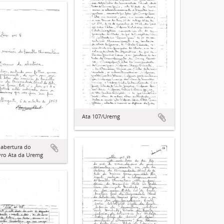
Ata 107/Uremg
abertura do
vro Ata da Uremg