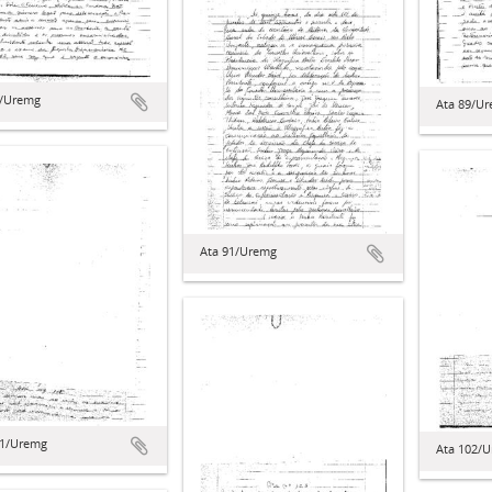
7/Uremg
Ata 89/U
Ata 91/Uremg
01/Uremg
Ata 102/