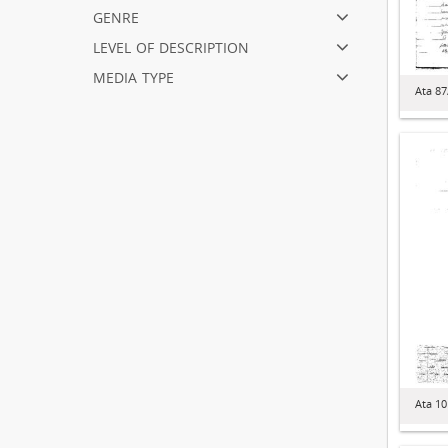
genre
level of description
media type
Ata 8
Ata 1