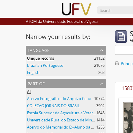
ATOM da Universidade Federal de Viçosa
Narrow your results by:
Ar
language
Unique records
21132
Print 
Brazilian Portuguese
21076
English
203
part of
15837
All
Acervo Fotográfico do Arquivo Central Histórico da UFV
10774
COLEÇÃO JORNAIS DO BRASIL
3902
Escola Superior de Agricultura e Veterinária
1646
Universidade Rural do Estado de Minas Gerais
1414
Acervo do Memorial do Ex-Aluno da UFV
1255