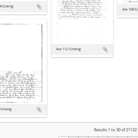
04/Uremg
Ata 106/
Ata 112-/Uremg
2/Uremg
Results 1 to 30 of 21132