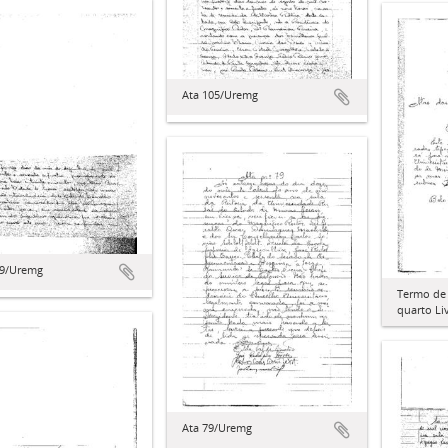
Ata 105/Uremg
09/Uremg
Termo de 
quarto Li
Ata 79/Uremg