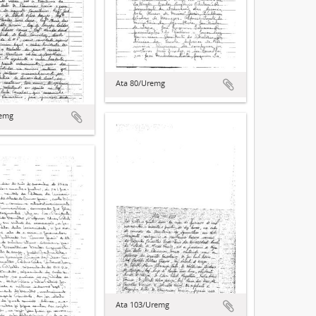
Ata 80/Uremg
remg
Ata 103/Uremg