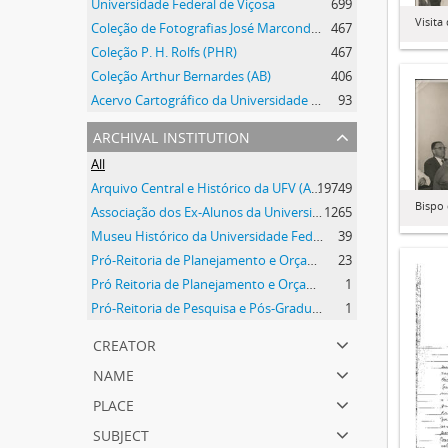
Universidade Federal de Viçosa
699
Visita
Coleção de Fotografias José Marcondes Borges
467
Coleção P. H. Rolfs (PHR)
467
Coleção Arthur Bernardes (AB)
406
Acervo Cartográfico da Universidade Federal de Viçosa
93
archival institution
All
Arquivo Central e Histórico da UFV (ACH-UFV)
19749
Bispo
Associação dos Ex-Alunos da Universidade Federal de Viçosa (AEA)
1265
Museu Histórico da Universidade Federal de Viçosa
39
Pró-Reitoria de Planejamento e Orçamento
23
Pró Reitoria de Planejamento e Orçamento
1
Pró-Reitoria de Pesquisa e Pós-Graduação
1
creator
name
place
subject