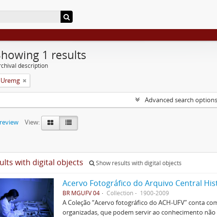
Showing 1 results
chival description
a Uremg
Advanced search option
preview
View:
ults with digital objects
Show results with digital objects
Acervo Fotográfico do Arquivo Central His
BR MGUFV 04
Collection
1900-2009
A Coleção “Acervo fotográfico do ACH-UFV” conta com 
organizadas, que podem servir ao conhecimento não s