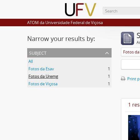
ATOM da Universidade Federal de Viçosa
Narrow your results by:
Ar
subject
Fotos d
All
Fotos da Esav
1
Fotos da Uremg
1
Print 
Fotos de Viçosa
1
1 res