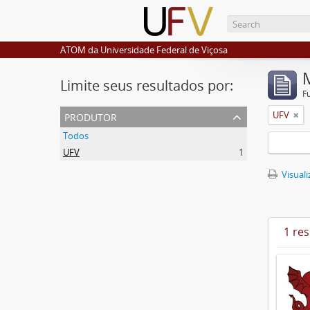
ATOM da Universidade Federal de Viçosa
Limite seus resultados por:
F
produtor
UFV
Todos
UFV
1
Visuali
1 re