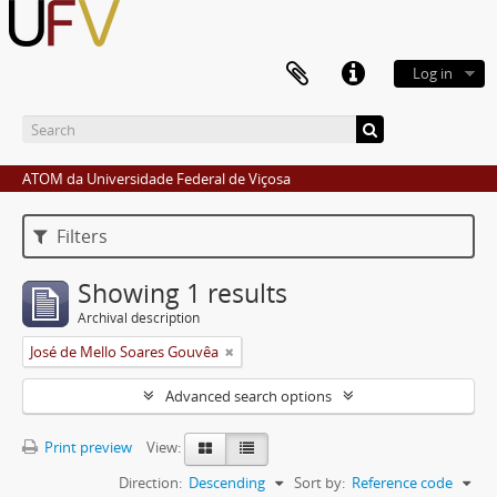
Log in
ATOM da Universidade Federal de Viçosa
Filters
Showing 1 results
Archival description
José de Mello Soares Gouvêa
Advanced search options
Print preview
View:
Direction:
Descending
Sort by:
Reference code