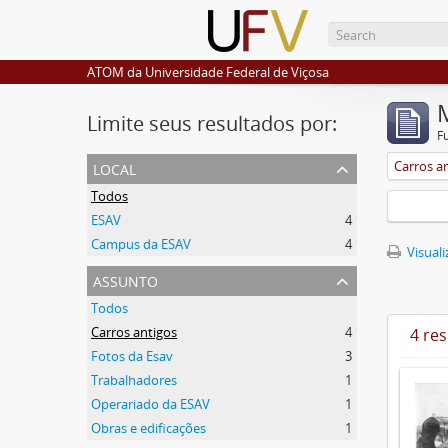
ATOM da Universidade Federal de Viçosa
Limite seus resultados por:
F
local
Carros a
Todos
ESAV
4
Campus da ESAV
4
Visuali
assunto
Todos
Carros antigos
4
4 re
Fotos da Esav
3
Trabalhadores
1
Operariado da ESAV
1
Obras e edificações
1