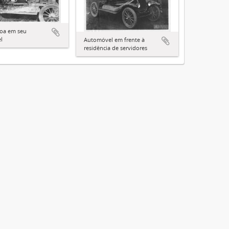
boa em seu
l
Automóvel em frente à
residência de servidores