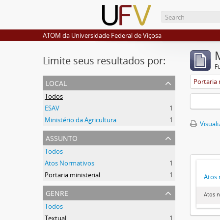
ATOM da Universidade Federal de Viçosa
Limite seus resultados por:
F
local
Portaria 
Todos
ESAV
1
Ministério da Agricultura
1
Visuali
assunto
Todos
Atos Normativos
1
Portaria ministerial
1
Atos 
genre
Atos 
Todos
Textual
1