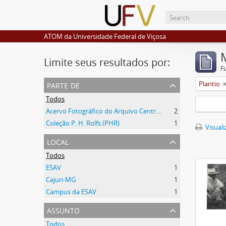
ATOM da Universidade Federal de Viçosa
Limite seus resultados por:
F
parte de
Plantio
Todos
Acervo Fotográfico do Arquivo Central Histórico da UFV
2
Coleção P. H. Rolfs (PHR)
1
Visuali
local
Todos
ESAV
1
Cajuri-MG
1
Campus da ESAV
1
assunto
Todos