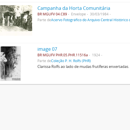
Campanha da Horta Comunitária
BR MGUFV 04.C89
Envelope
30/03/1984
Parte de
Acervo Fotográfico do Arquivo Central Histórico
image 07
BR MGUFV PHR.05.PHR.11516a
1924
Parte de
Coleção P. H. Rolfs (PHR)
Clarissa Rolfs ao lado de mudas frutíferas enxertadas.