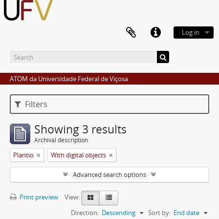
Log in
ATOM da Universidade Federal de Viçosa
Filters
Showing 3 results
Archival description
Plantio
With digital objects
Advanced search options
Print preview
View:
Direction:
Descending
Sort by:
End date