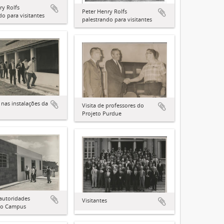
ry Rolfs
Peter Henry Rolfs
do para visitantes
palestrando para visitantes
 nas instalações da
Visita de professores do
Projeto Purdue
 autoridades
Visitantes
o o Campus