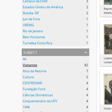
Campus da ESAV
3
Estados Unidos da América
2
Repre
estadu
Brasília -DF
2
Juiz de Fora
1
UREMG
1
Rio de Janeiro
1
Belo Horizonte
1
Turrialba-Costa Rica
1
subject
Lidere
All
visit
Visitantes
82
Atos da Reitoria
7
Cultura
5
CENTREINAR
4
Fundação Ford
4
Ciências Domésticas
4
Cinquentenário da UFV
4
1946
4
Visita