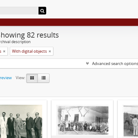
Showing 82 results
chival description
s
With digital objects
Advanced search option
preview
View: