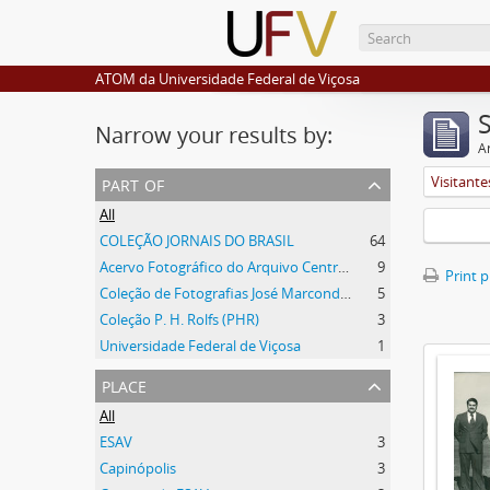
ATOM da Universidade Federal de Viçosa
Narrow your results by:
Ar
part of
Visitante
All
COLEÇÃO JORNAIS DO BRASIL
64
Acervo Fotográfico do Arquivo Central Histórico da UFV
9
Print 
Coleção de Fotografias José Marcondes Borges
5
Coleção P. H. Rolfs (PHR)
3
Universidade Federal de Viçosa
1
place
All
ESAV
3
Capinópolis
3