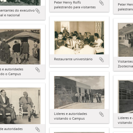
Peter Henry Rolfs
Peter Hen
palestrando para visitantes
palestran
sentantes do executivo
al e nacional
Restaurante universitário
Visitantes
Zootecnia
s e autoridades
ando o Campus
Lideres e autoridades
Lideres e
visitando o Campus
visitand
 de autoridades