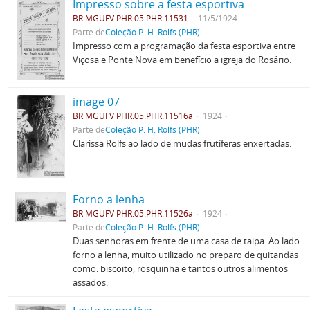
Impresso sobre a festa esportiva
BR MGUFV PHR.05.PHR.11531
11/5/1924
Parte de
Coleção P. H. Rolfs (PHR)
Impresso com a programação da festa esportiva entre
Viçosa e Ponte Nova em benefício a igreja do Rosário.
image 07
BR MGUFV PHR.05.PHR.11516a
1924
Parte de
Coleção P. H. Rolfs (PHR)
Clarissa Rolfs ao lado de mudas frutíferas enxertadas.
Forno a lenha
BR MGUFV PHR.05.PHR.11526a
1924
Parte de
Coleção P. H. Rolfs (PHR)
Duas senhoras em frente de uma casa de taipa. Ao lado
forno a lenha, muito utilizado no preparo de quitandas
como: biscoito, rosquinha e tantos outros alimentos
assados.