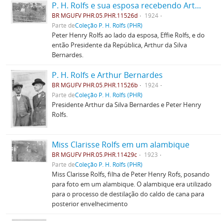
P. H. Rolfs e sua esposa recebendo Arthur Bernardes
BR MGUFV PHR.05.PHR.11526d
1924
Parte de
Coleção P. H. Rolfs (PHR)
Peter Henry Rolfs ao lado da esposa, Effie Rolfs, e do
então Presidente da República, Arthur da Silva
Bernardes.
P. H. Rolfs e Arthur Bernardes
BR MGUFV PHR.05.PHR.11526b
1924
Parte de
Coleção P. H. Rolfs (PHR)
Presidente Arthur da Silva Bernardes e Peter Henry
Rolfs.
Miss Clarisse Rolfs em um alambique
BR MGUFV PHR.05.PHR.11429c
1923
Parte de
Coleção P. H. Rolfs (PHR)
Miss Clarisse Rolfs, filha de Peter Henry Rofs, posando
para foto em um alambique. O alambique era utilizado
para o processo de destilação do caldo de cana para
posterior envelhecimento