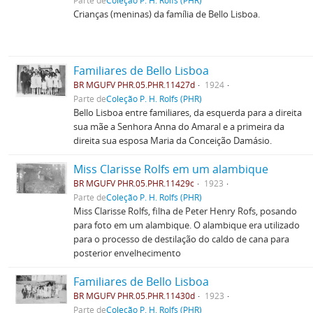
Parte de
Coleção P. H. Rolfs (PHR)
Crianças (meninas) da família de Bello Lisboa.
Familiares de Bello Lisboa
BR MGUFV PHR.05.PHR.11427d
1924
Parte de
Coleção P. H. Rolfs (PHR)
Bello Lisboa entre familiares, da esquerda para a direita
sua mãe a Senhora Anna do Amaral e a primeira da
direita sua esposa Maria da Conceição Damásio.
Miss Clarisse Rolfs em um alambique
BR MGUFV PHR.05.PHR.11429c
1923
Parte de
Coleção P. H. Rolfs (PHR)
Miss Clarisse Rolfs, filha de Peter Henry Rofs, posando
para foto em um alambique. O alambique era utilizado
para o processo de destilação do caldo de cana para
posterior envelhecimento
Familiares de Bello Lisboa
BR MGUFV PHR.05.PHR.11430d
1923
Parte de
Coleção P. H. Rolfs (PHR)