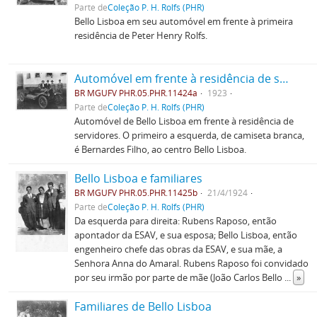
Parte de
Coleção P. H. Rolfs (PHR)
Bello Lisboa em seu automóvel em frente à primeira
residência de Peter Henry Rolfs.
Automóvel em frente à residência de servidores
BR MGUFV PHR.05.PHR.11424a
1923
Parte de
Coleção P. H. Rolfs (PHR)
Automóvel de Bello Lisboa em frente à residência de
servidores. O primeiro a esquerda, de camiseta branca,
é Bernardes Filho, ao centro Bello Lisboa.
Bello Lisboa e familiares
BR MGUFV PHR.05.PHR.11425b
21/4/1924
Parte de
Coleção P. H. Rolfs (PHR)
Da esquerda para direita: Rubens Raposo, então
apontador da ESAV, e sua esposa; Bello Lisboa, então
engenheiro chefe das obras da ESAV, e sua mãe, a
Senhora Anna do Amaral. Rubens Raposo foi convidado
por seu irmão por parte de mãe (João Carlos Bello
...
»
Familiares de Bello Lisboa