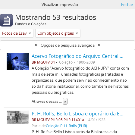
Visualizar impressão
Fechar
Mostrando 53 resultados
Fundos e Coleções
Fotos da Esav
Com objetos digitais
Opções de pesquisa avançada
Acervo Fotográfico do Arquivo Central Histórico da UFV
BR MGUFV 04
Coleção
1900-2009
A Coleção “Acervo fotográfico do ACH-UFV” conta com
mais de sete mil unidades fotográficas já tratadas e
organizadas, que podem servir ao conhecimento não
só da história institucional, como também de histórias
pessoais ou biográficas.
Através dessas
...
»
P. H. Rolfs, Bello Lisboa e operário da ESAV
BR MGUFV PHR.05.PHR.11401a
4/01/1923
Parte de
Coleção P. H. Rolfs (PHR)
P. H. Rolfs e Bello Lisboa atrás da Biblioteca e da