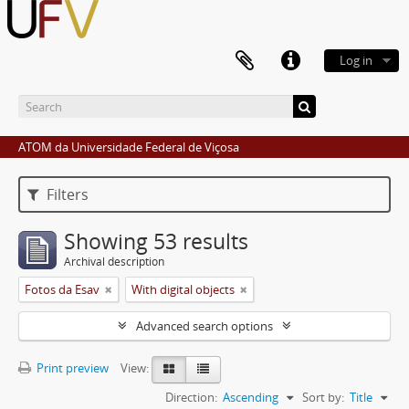
Log in
ATOM da Universidade Federal de Viçosa
Filters
Showing 53 results
Archival description
Fotos da Esav
With digital objects
Advanced search options
Print preview
View:
Direction:
Ascending
Sort by:
Title