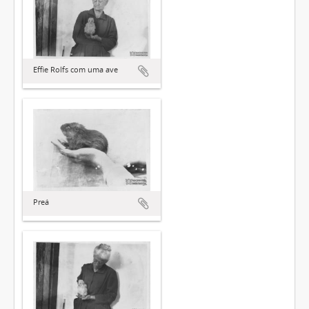
Effie Rolfs com uma ave
Preá