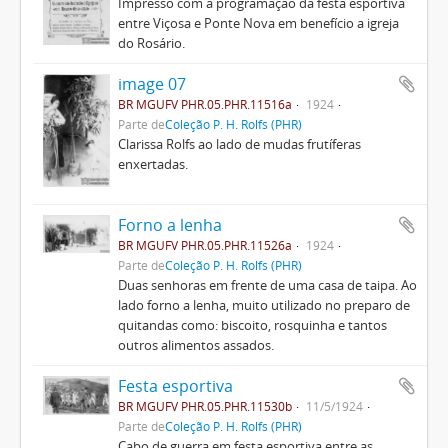
Impresso com a programação da festa esportiva
entre Viçosa e Ponte Nova em benefício a igreja
do Rosário.
image 07
BR MGUFV PHR.05.PHR.11516a
1924
Parte de
Coleção P. H. Rolfs (PHR)
Clarissa Rolfs ao lado de mudas frutíferas
enxertadas.
Forno a lenha
BR MGUFV PHR.05.PHR.11526a
1924
Parte de
Coleção P. H. Rolfs (PHR)
Duas senhoras em frente de uma casa de taipa. Ao
lado forno a lenha, muito utilizado no preparo de
quitandas como: biscoito, rosquinha e tantos
outros alimentos assados.
Festa esportiva
BR MGUFV PHR.05.PHR.11530b
11/5/1924
Parte de
Coleção P. H. Rolfs (PHR)
Cabo de guerra em festa esportiva entre as