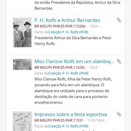
do então Presidente da República, Arthur da Silva
Bernardes.
P. H. Rolfs e Arthur Bernardes
BR MGUFV PHR.05.PHR.11526b
1924
Parte de
Coleção P. H. Rolfs (PHR)
Presidente Arthur da Silva Bernardes e Peter
Henry Rolfs.
Miss Clarisse Rolfs em um alambique
BR MGUFV PHR.05.PHR.11429c
1923
Parte de
Coleção P. H. Rolfs (PHR)
Miss Clarisse Rolfs, filha de Peter Henry Rofs,
posando para foto em um alambique. O
alambique era utilizado para o processo de
destilação do caldo de cana para posterior
envelhecimento
Impresso sobre a festa esportiva
BR MGUFV PHR.05.PHR.11531
11/5/1924
Parte de
Coleção P. H. Rolfs (PHR)