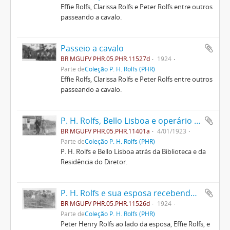
Effie Rolfs, Clarissa Rolfs e Peter Rolfs entre outros
passeando a cavalo.
Passeio a cavalo
BR MGUFV PHR.05.PHR.11527d
1924
Parte de
Coleção P. H. Rolfs (PHR)
Effie Rolfs, Clarissa Rolfs e Peter Rolfs entre outros
passeando a cavalo.
P. H. Rolfs, Bello Lisboa e operário da ESAV
BR MGUFV PHR.05.PHR.11401a
4/01/1923
Parte de
Coleção P. H. Rolfs (PHR)
P. H. Rolfs e Bello Lisboa atrás da Biblioteca e da
Residência do Diretor.
P. H. Rolfs e sua esposa recebendo Arthur Bernardes
BR MGUFV PHR.05.PHR.11526d
1924
Parte de
Coleção P. H. Rolfs (PHR)
Peter Henry Rolfs ao lado da esposa, Effie Rolfs, e