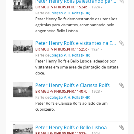
Peter Henry Rolfs palestrando para visitantes
BR MGUFV PHR.05.PHR.11524b
1924
Parte de
Coleção P. H. Rolfs (PHR)
Peter Henry Rolfs demonstrando os utensílios
agrícolas para visitantes, acompanhado pelo
engenheiro Bello Lisboa.
Peter Henry Rolfs e visitantes na ESAV
BR MGUFV PHR.05.PHR.11525c
1924
Parte de
Coleção P. H. Rolfs (PHR)
Peter Henry Rolfs e Bello Lisboa ladeados por
visitantes em uma área de plantação de batata
doce.
Peter Henry Rolfs e Clarissa Rolfs
BR MGUFV PHR.05.PHR.11407b
1923
Parte de
Coleção P. H. Rolfs (PHR)
Peter Rolfs e Clarissa Rolfs ao lado de um
cupinzeiro.
Peter Henry Rolfs e Bello Lisboa
BR MGUFV PHR.05.PHR.11527e
1924