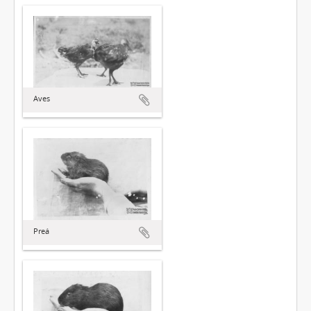
Aves
Preá