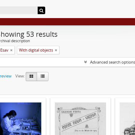
Showing 53 results
chival description
 Esav
With digital objects
Advanced search option
preview
View: