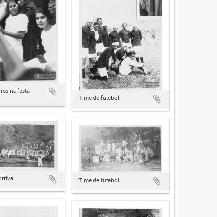
res na festa
Time de futebol
ortiva
Time de futebol