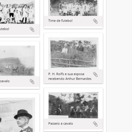
Time de futebol
utebol
P. H. Rolfs e sua esposa
recebendo Arthur Bernardes
 cavalo
Passeio a cavalo