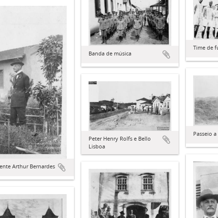
Time de f
Banda de música
Passeio a
Peter Henry Rolfs e Bello
Lisboa
ente Arthur Bernardes