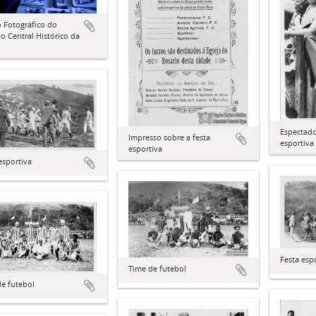
 Fotográfico do
o Central Histórico da
Espectado
Impresso sobre a festa
esportiva
esportiva
esportiva
Festa esp
Time de futebol
e futebol