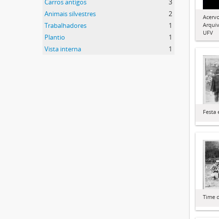
Carros antigos
3
Animais silvestres
2
Acervo
Trabalhadores
1
Arquiv
UFV
Plantio
1
Vista interna
1
Festa 
Time d