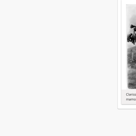
Claris
mamo