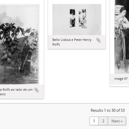
Bello Lisboa e Peter Henry
Rolfs
image 07
sa Rolfs ao lado de um
eiro
Results 1 to 30 of 53
1
2
Next »