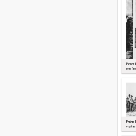
Peter 
em fre
Peter 
visita