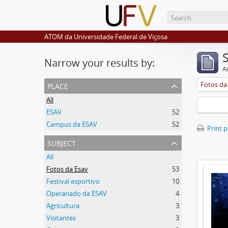
ATOM da Universidade Federal de Viçosa
Narrow your results by:
Ar
place
Fotos da
All
ESAV
52
Campus da ESAV
52
Print 
subject
All
Fotos da Esav
53
Festival esportivo
10
Operariado da ESAV
4
Agricultura
3
Visitantes
3