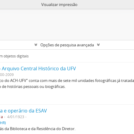
Visualizar impressão
Opções de pesquisa avançada
 objetos digitais
 Arquivo Central Histórico da UFV
00-2009
ico do ACH-UFV” conta com mais de sete mil unidades fotográficas já tratad
de histórias pessoais ou biográficas.
boa e operário da ESAV
1a
4/01/1923
PHR)
rás da Biblioteca e da Residência do Diretor.