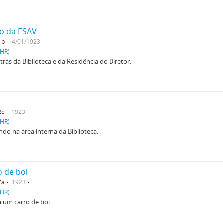
io da ESAV
1b
4/01/1923
PHR)
trás da Biblioteca e da Residência do Diretor.
2c
1923
PHR)
ndo na área interna da Biblioteca.
o de boi
7a
1923
PHR)
m um carro de boi.