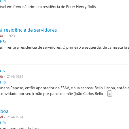
PHR)
el em frente à primeira residência de Peter Henry Rolfs.
à residência de servidores
4a
1923
PHR)
m frente à residência de servidores. O primeiro a esquerda, de camiseta bran
res
5b
21/4/1924
PHR)
Rubens Raposo, então apontador da ESAV, e sua esposa; Bello Lisboa, então
convidado por seu irmão por parte de mãe (João Carlos Bello
...
»
isboa
5d
21/4/1924
PHR)
em um momento de lazer.