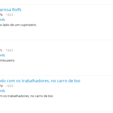
arissa Rolfs
7b
1923
PHR)
 ao lado de um cupinzeiro.
7c
1923
PHR)
ambuzeiro.
ndo com os trabalhadores, no carro de boi
7d
1923
PHR)
m os trabalhadores, no carro de boi