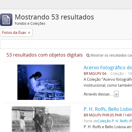
Mostrando 53 resultados
Fundos e Coleções
Fotos da Esav
53 resultados com objetos digitais
Mostrar os resultados com
Acervo Fotográfico do
BR MGUFV 04
Coleção
19
A Coleção “Acervo fotográf
institucional, como também 
Através dessas
...
»
P. H. Rolfs, Bello Lis
BR MGUFV PHR.05.PHR.1140
Parte de
Coleção P. H. Rolfs (
P. H. Rolfs e Bello Lisboa at