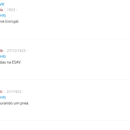
ve
8a
1923
PHR)
ve (coruja).
8b
27/12/1923
PHR)
das na ESAV.
8c
2/1/1923
PHR)
gurando um preá.