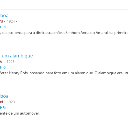
isboa
7d
1924
PHR)
es, da esquerda para a direita sua mãe a Senhora Anna do Amaral e a primei
em um alambique
9c
1923
PHR)
de Peter Henry Rofs, posando para foto em um alambique. O alambique era uti
isboa
0d
1923
PHR)
 frente de um automóvel.