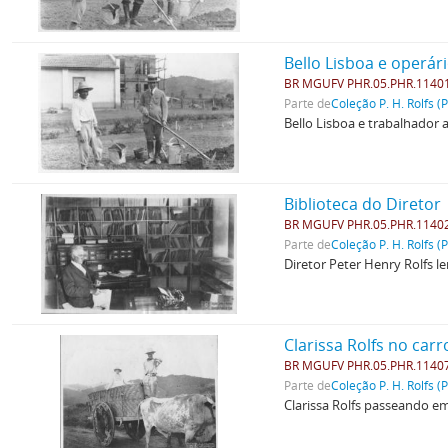
Bello Lisboa e operár
BR MGUFV PHR.05.PHR.1140
Parte de
Coleção P. H. Rolfs (
Bello Lisboa e trabalhador a
Biblioteca do Diretor
BR MGUFV PHR.05.PHR.1140
Parte de
Coleção P. H. Rolfs (
Diretor Peter Henry Rolfs le
Clarissa Rolfs no carr
BR MGUFV PHR.05.PHR.1140
Parte de
Coleção P. H. Rolfs (
Clarissa Rolfs passeando e