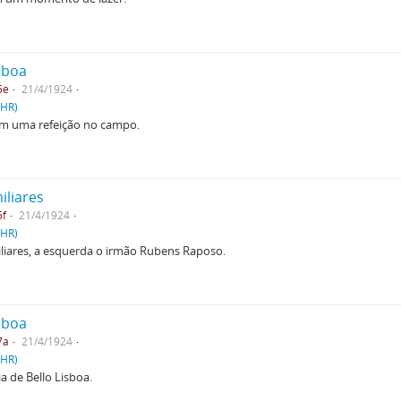
isboa
5e
21/4/1924
PHR)
 em uma refeição no campo.
iliares
5f
21/4/1924
PHR)
iliares, a esquerda o irmão Rubens Raposo.
isboa
7a
21/4/1924
PHR)
a de Bello Lisboa.