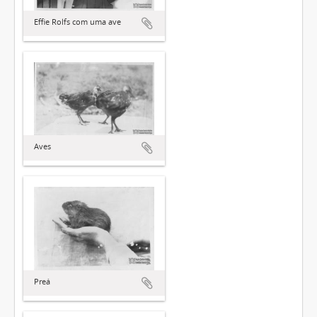
Effie Rolfs com uma ave
Aves
Preá