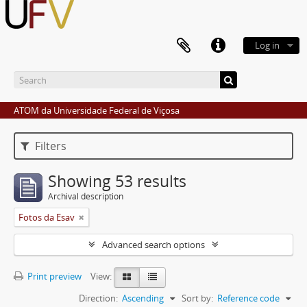
Log in
ATOM da Universidade Federal de Viçosa
Filters
Showing 53 results
Archival description
Fotos da Esav
Advanced search options
Print preview
View:
Direction:
Ascending
Sort by:
Reference code