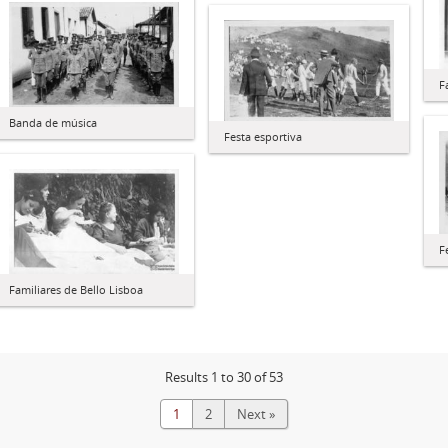
F
Banda de música
Festa esportiva
F
Familiares de Bello Lisboa
Results 1 to 30 of 53
1
2
Next »