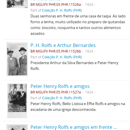
BR MGUFV PHR.05.PHR.11526a
1924
Part of
Coleção P. H. Rolfs (PHR)
Duas senhoras em frente de uma casa de taipa. Ao lado
forno a lenha, muito utilizado no preparo de quitandas
como: biscoito, rosquinha e tantos outros alimentos
assados.
P. H. Rolfs e Arthur Bernardes
BR MGUFV PHR.05.PHR.11526b
1924
Part of
Coleção P. H. Rolfs (PHR)
Presidente Arthur da Silva Bernardes e Peter Henry
Rolfs.
Peter Henry Rolfs e amigos
BR MGUFV PHR.05.PHR.11527a
1924
Part of
Coleção P. H. Rolfs (PHR)
Peter Henry Rolfs, Bello Lisboa e Effie Rolfs e amigos na
escadaria de uma igreja desconhecida.
Peter Henry Rolfs e amigos em frente a uma igreja