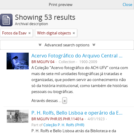
Print preview
Close
Showing 53 results
Archival description
Fotos da Esav
With digital objects
Advanced search options
Acervo Fotográfico do Arquivo Central Histórico da UFV
BR MGUFV 04
Collection
1900-2009
A Coleção “Acervo fotográfico do ACH-UFV” conta com
mais de sete mil unidades fotográficas já tratadas e
organizadas, que podem servir ao conhecimento não
só da história institucional, como também de histórias
pessoais ou biográficas.
Através dessas
...
»
P. H. Rolfs, Bello Lisboa e operário da ESAV
BR MGUFV PHR.05.PHR.11401a
4/01/1923
Part of
Coleção P. H. Rolfs (PHR)
P. H. Rolfs e Bello Lisboa atrás da Biblioteca e da