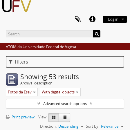
Log in
ATOM da Universidade Federal de Viçosa
Filters
Showing 53 results
Archival description
Fotos da Esav
With digital objects
Advanced search options
Print preview
View:
Direction:
Descending
Sort by:
Relevance