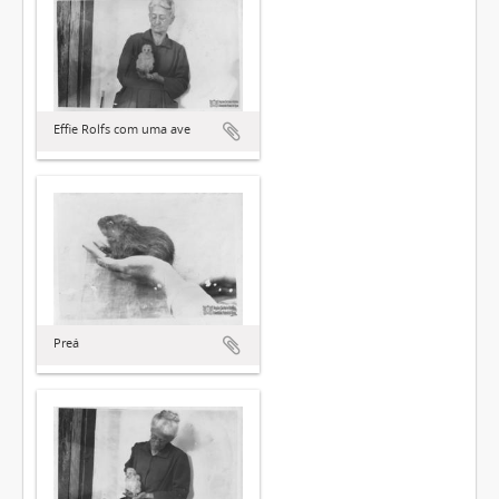
Effie Rolfs com uma ave
Preá