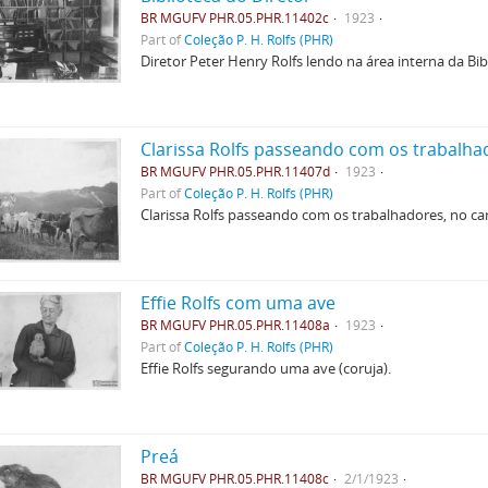
BR MGUFV PHR.05.PHR.11402c
1923
Part of
Coleção P. H. Rolfs (PHR)
Diretor Peter Henry Rolfs lendo na área interna da Bib
Clarissa Rolfs passeando com os trabalhad
BR MGUFV PHR.05.PHR.11407d
1923
Part of
Coleção P. H. Rolfs (PHR)
Clarissa Rolfs passeando com os trabalhadores, no ca
Effie Rolfs com uma ave
BR MGUFV PHR.05.PHR.11408a
1923
Part of
Coleção P. H. Rolfs (PHR)
Effie Rolfs segurando uma ave (coruja).
Preá
BR MGUFV PHR.05.PHR.11408c
2/1/1923