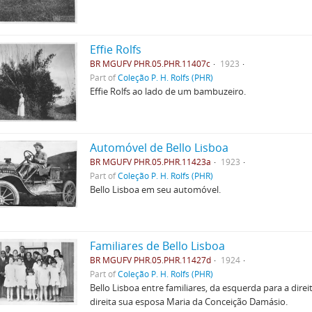
Effie Rolfs
BR MGUFV PHR.05.PHR.11407c
1923
Part of
Coleção P. H. Rolfs (PHR)
Effie Rolfs ao lado de um bambuzeiro.
Automóvel de Bello Lisboa
BR MGUFV PHR.05.PHR.11423a
1923
Part of
Coleção P. H. Rolfs (PHR)
Bello Lisboa em seu automóvel.
Familiares de Bello Lisboa
BR MGUFV PHR.05.PHR.11427d
1924
Part of
Coleção P. H. Rolfs (PHR)
Bello Lisboa entre familiares, da esquerda para a dir
direita sua esposa Maria da Conceição Damásio.