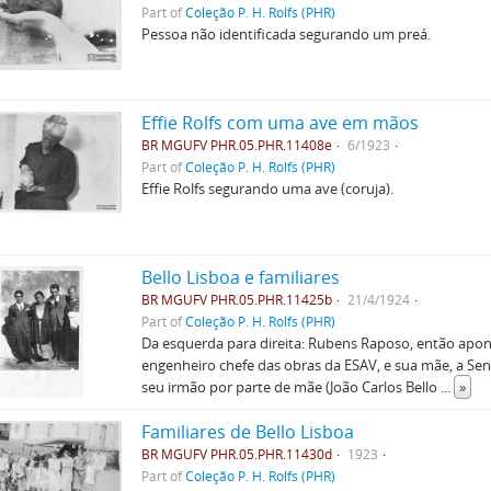
Part of
Coleção P. H. Rolfs (PHR)
Pessoa não identificada segurando um preá.
Effie Rolfs com uma ave em mãos
BR MGUFV PHR.05.PHR.11408e
6/1923
Part of
Coleção P. H. Rolfs (PHR)
Effie Rolfs segurando uma ave (coruja).
Bello Lisboa e familiares
BR MGUFV PHR.05.PHR.11425b
21/4/1924
Part of
Coleção P. H. Rolfs (PHR)
Da esquerda para direita: Rubens Raposo, então apont
engenheiro chefe das obras da ESAV, e sua mãe, a S
seu irmão por parte de mãe (João Carlos Bello
...
»
Familiares de Bello Lisboa
BR MGUFV PHR.05.PHR.11430d
1923
Part of
Coleção P. H. Rolfs (PHR)