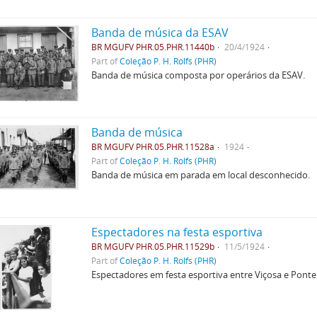
Banda de música da ESAV
BR MGUFV PHR.05.PHR.11440b
20/4/1924
Part of
Coleção P. H. Rolfs (PHR)
Banda de música composta por operários da ESAV.
Banda de música
BR MGUFV PHR.05.PHR.11528a
1924
Part of
Coleção P. H. Rolfs (PHR)
Banda de música em parada em local desconhecido.
Espectadores na festa esportiva
BR MGUFV PHR.05.PHR.11529b
11/5/1924
Part of
Coleção P. H. Rolfs (PHR)
Espectadores em festa esportiva entre Viçosa e Pont