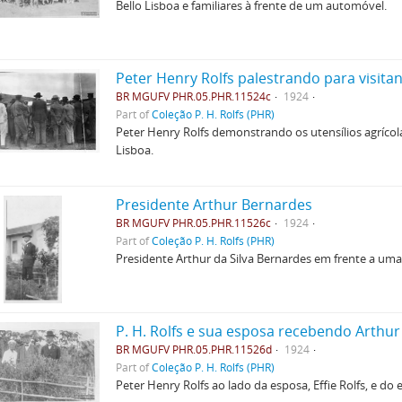
Bello Lisboa e familiares à frente de um automóvel.
Peter Henry Rolfs palestrando para visita
BR MGUFV PHR.05.PHR.11524c
1924
Part of
Coleção P. H. Rolfs (PHR)
Peter Henry Rolfs demonstrando os utensílios agríco
Lisboa.
Presidente Arthur Bernardes
BR MGUFV PHR.05.PHR.11526c
1924
Part of
Coleção P. H. Rolfs (PHR)
Presidente Arthur da Silva Bernardes em frente a um
P. H. Rolfs e sua esposa recebendo Arthu
BR MGUFV PHR.05.PHR.11526d
1924
Part of
Coleção P. H. Rolfs (PHR)
Peter Henry Rolfs ao lado da esposa, Effie Rolfs, e do