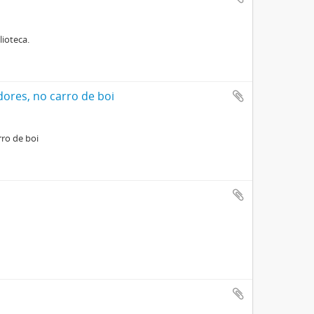
lioteca.
ores, no carro de boi
rro de boi