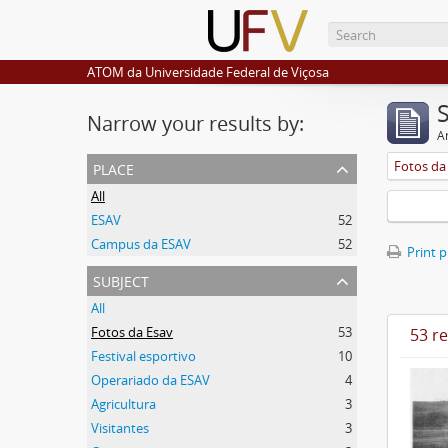
ATOM da Universidade Federal de Viçosa
Narrow your results by:
Ar
place
Fotos da
All
ESAV
52
Campus da ESAV
52
Print 
subject
All
Fotos da Esav
53
53 re
Festival esportivo
10
Operariado da ESAV
4
Agricultura
3
Visitantes
3