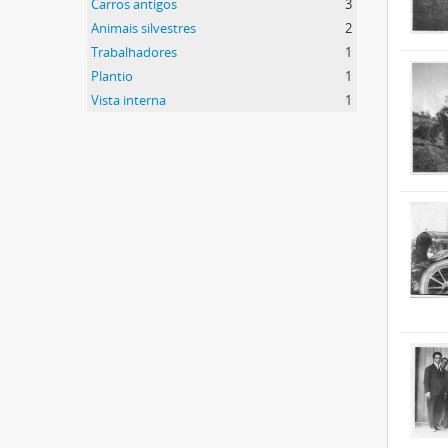
Carros antigos
3
Animais silvestres
2
Trabalhadores
1
Plantio
1
Vista interna
1