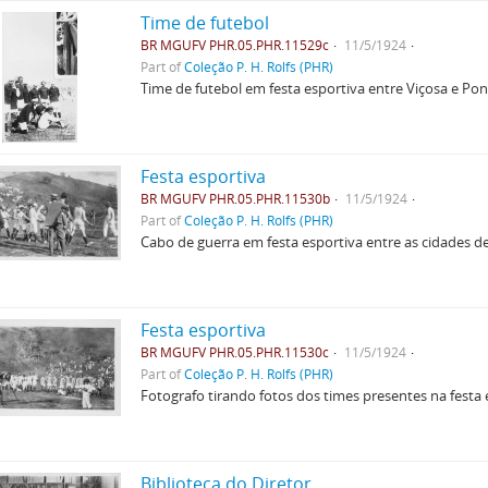
Time de futebol
BR MGUFV PHR.05.PHR.11529c
11/5/1924
Part of
Coleção P. H. Rolfs (PHR)
Time de futebol em festa esportiva entre Viçosa e Po
Festa esportiva
BR MGUFV PHR.05.PHR.11530b
11/5/1924
Part of
Coleção P. H. Rolfs (PHR)
Cabo de guerra em festa esportiva entre as cidades d
Festa esportiva
BR MGUFV PHR.05.PHR.11530c
11/5/1924
Part of
Coleção P. H. Rolfs (PHR)
Fotografo tirando fotos dos times presentes na festa 
Biblioteca do Diretor