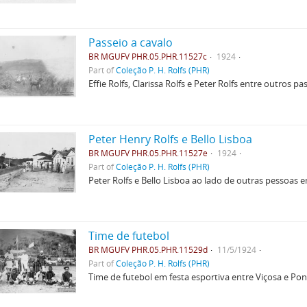
Passeio a cavalo
BR MGUFV PHR.05.PHR.11527c
1924
Part of
Coleção P. H. Rolfs (PHR)
Effie Rolfs, Clarissa Rolfs e Peter Rolfs entre outros p
Peter Henry Rolfs e Bello Lisboa
BR MGUFV PHR.05.PHR.11527e
1924
Part of
Coleção P. H. Rolfs (PHR)
Peter Rolfs e Bello Lisboa ao lado de outras pessoas 
Time de futebol
BR MGUFV PHR.05.PHR.11529d
11/5/1924
Part of
Coleção P. H. Rolfs (PHR)
Time de futebol em festa esportiva entre Viçosa e Po