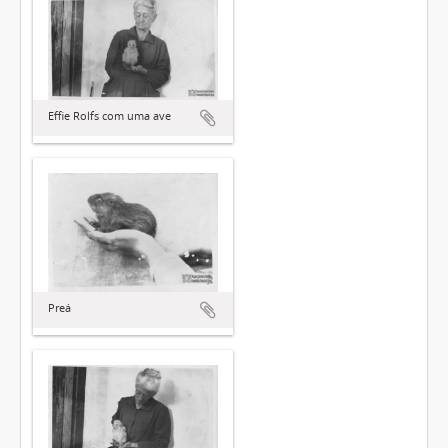
Effie Rolfs com uma ave
Preá