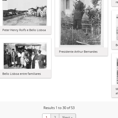
r
Peter Henry Rolfs e Bello Lisboa
B
Presidente Arthur Bernardes
Bello Lisboa entre familiares
M
a
Results 1 to 30 of 53
1
2
Next »