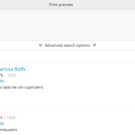
Print preview
Advanced search options
arissa Rolfs
7b
1923
HR)
 ao lado de um cupinzeiro.
7c
1923
HR)
ambuzeiro.