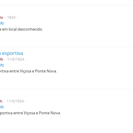
8a
1924
HR)
 em local desconhecido.
a esportiva
9b
11/5/1924
HR)
rtiva entre Viçosa e Ponte Nova.
9c
11/5/1924
HR)
portiva entre Viçosa e Ponte Nova.