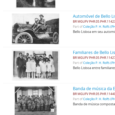
Automóvel de Bello L
BR MGUFV PHR.05.PHR.1142
Part of
Coleção P. H. Rolfs (P
Bello Lisboa em seu automó
Familiares de Bello L
BR MGUFV PHR.05.PHR.1142
Part of
Coleção P. H. Rolfs (P
Bello Lisboa entre familiar
Banda de música da 
BR MGUFV PHR.05.PHR.1144
Part of
Coleção P. H. Rolfs (P
Banda de música composta 