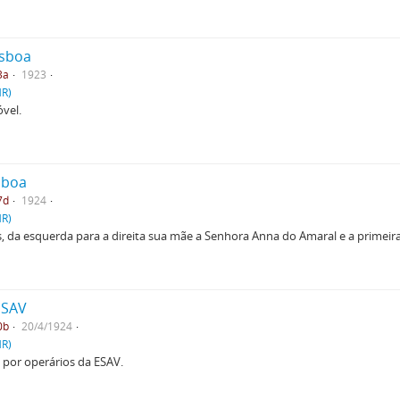
isboa
3a
1923
HR)
vel.
isboa
7d
1924
HR)
es, da esquerda para a direita sua mãe a Senhora Anna do Amaral e a primei
ESAV
0b
20/4/1924
HR)
por operários da ESAV.