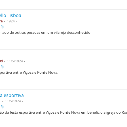
ello Lisboa
7e
1924
HR)
ao lado de outras pessoas em um vilarejo desconhecido.
9d
11/5/1924
HR)
portiva entre Viçosa e Ponte Nova.
a esportiva
1
11/5/1924
HR)
 da festa esportiva entre Viçosa e Ponte Nova em benefício a igreja do Ros