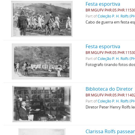
Festa esportiva
BR MGUFV PHR.05.PHR.1153
Part of
Coleção P. H. Rolfs (P
Cabo de guerra em festa es
Festa esportiva
BR MGUFV PHR.05.PHR.1153
Part of
Coleção P. H. Rolfs (P
Fotografo tirando fotos dos
Biblioteca do Diretor
BR MGUFV PHR.05.PHR.1140
Part of
Coleção P. H. Rolfs (P
Diretor Peter Henry Rolfs le
Clarissa Rolfs passea