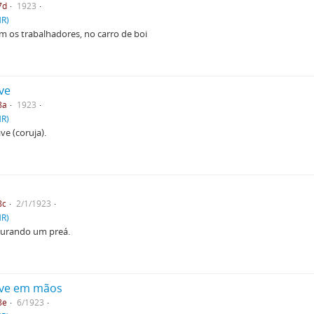
7d
1923
HR)
m os trabalhadores, no carro de boi
ve
8a
1923
HR)
ve (coruja).
8c
2/1/1923
HR)
gurando um preá.
ave em mãos
8e
6/1923