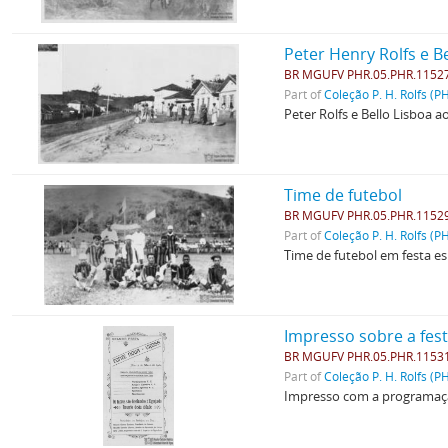
Peter Henry Rolfs e B
BR MGUFV PHR.05.PHR.1152
Part of
Coleção P. H. Rolfs (P
Peter Rolfs e Bello Lisboa 
Time de futebol
BR MGUFV PHR.05.PHR.1152
Part of
Coleção P. H. Rolfs (P
Time de futebol em festa es
Impresso sobre a fest
BR MGUFV PHR.05.PHR.1153
Part of
Coleção P. H. Rolfs (P
Impresso com a programação