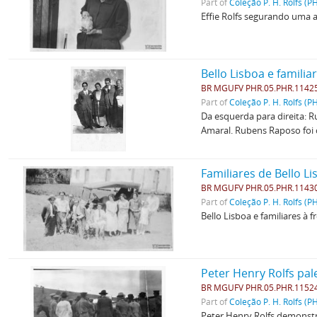
Part of
Coleção P. H. Rolfs (P
Effie Rolfs segurando uma a
Bello Lisboa e familia
BR MGUFV PHR.05.PHR.1142
Part of
Coleção P. H. Rolfs (P
Da esquerda para direita: 
Amaral. Rubens Raposo foi 
Familiares de Bello L
BR MGUFV PHR.05.PHR.1143
Part of
Coleção P. H. Rolfs (P
Bello Lisboa e familiares à
Peter Henry Rolfs pal
BR MGUFV PHR.05.PHR.1152
Part of
Coleção P. H. Rolfs (P
Peter Henry Rolfs demonstr