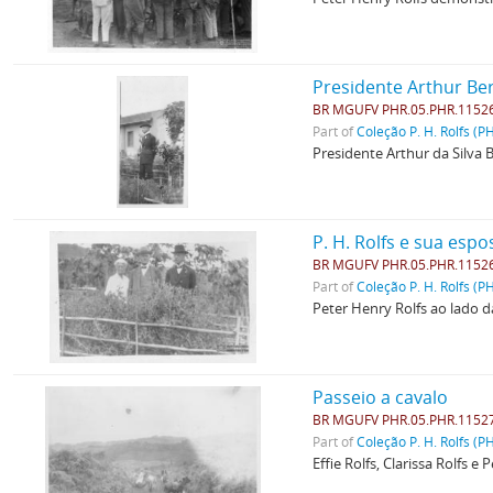
Presidente Arthur Be
BR MGUFV PHR.05.PHR.1152
Part of
Coleção P. H. Rolfs (P
Presidente Arthur da Silva
P. H. Rolfs e sua es
BR MGUFV PHR.05.PHR.1152
Part of
Coleção P. H. Rolfs (P
Peter Henry Rolfs ao lado da
Passeio a cavalo
BR MGUFV PHR.05.PHR.1152
Part of
Coleção P. H. Rolfs (P
Effie Rolfs, Clarissa Rolfs 