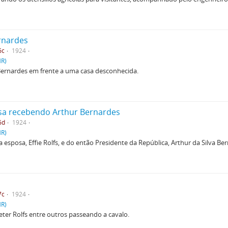
rnardes
6c
1924
HR)
 Bernardes em frente a uma casa desconhecida.
posa recebendo Arthur Bernardes
6d
1924
HR)
 esposa, Effie Rolfs, e do então Presidente da República, Arthur da Silva Be
7c
1924
HR)
e Peter Rolfs entre outros passeando a cavalo.