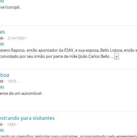
HR)
ve (coruja).
res
5b
21/4/1924
HR)
Rubens Raposo, então apontador da ESAV, e sua esposa; Bello Lisboa, então
convidado por seu irmão por parte de mãe (João Carlos Bello
...
»
isboa
0d
1923
HR)
 frente de um automóvel.
estrando para visitantes
4c
1924
HR)
ando os utensílios agrícolas para visitantes, acompanhado pelo engenheiro 