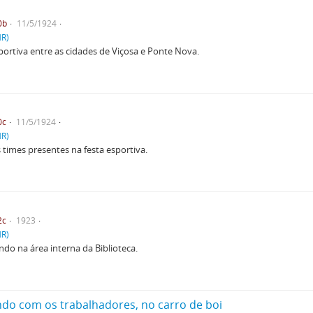
0b
11/5/1924
HR)
portiva entre as cidades de Viçosa e Ponte Nova.
0c
11/5/1924
HR)
 times presentes na festa esportiva.
2c
1923
HR)
ndo na área interna da Biblioteca.
ndo com os trabalhadores, no carro de boi