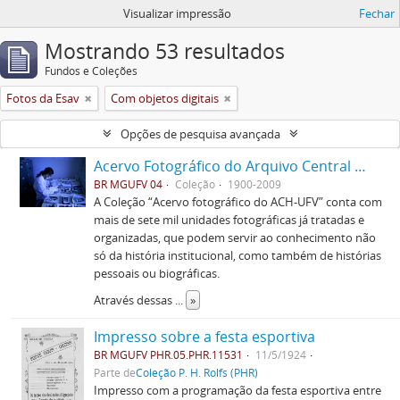
Visualizar impressão
Fechar
Mostrando 53 resultados
Fundos e Coleções
Fotos da Esav
Com objetos digitais
Opções de pesquisa avançada
Acervo Fotográfico do Arquivo Central Histórico da UFV
BR MGUFV 04
Coleção
1900-2009
A Coleção “Acervo fotográfico do ACH-UFV” conta com
mais de sete mil unidades fotográficas já tratadas e
organizadas, que podem servir ao conhecimento não
só da história institucional, como também de histórias
pessoais ou biográficas.
Através dessas
...
»
Impresso sobre a festa esportiva
BR MGUFV PHR.05.PHR.11531
11/5/1924
Parte de
Coleção P. H. Rolfs (PHR)
Impresso com a programação da festa esportiva entre