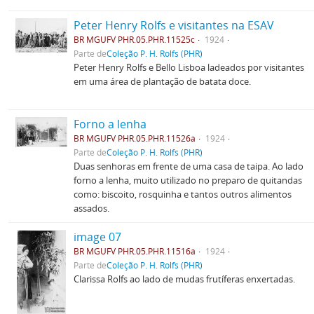
Peter Henry Rolfs e visitantes na ESAV
BR MGUFV PHR.05.PHR.11525c
1924
Parte de
Coleção P. H. Rolfs (PHR)
Peter Henry Rolfs e Bello Lisboa ladeados por visitantes
em uma área de plantação de batata doce.
Forno a lenha
BR MGUFV PHR.05.PHR.11526a
1924
Parte de
Coleção P. H. Rolfs (PHR)
Duas senhoras em frente de uma casa de taipa. Ao lado
forno a lenha, muito utilizado no preparo de quitandas
como: biscoito, rosquinha e tantos outros alimentos
assados.
image 07
BR MGUFV PHR.05.PHR.11516a
1924
Parte de
Coleção P. H. Rolfs (PHR)
Clarissa Rolfs ao lado de mudas frutíferas enxertadas.