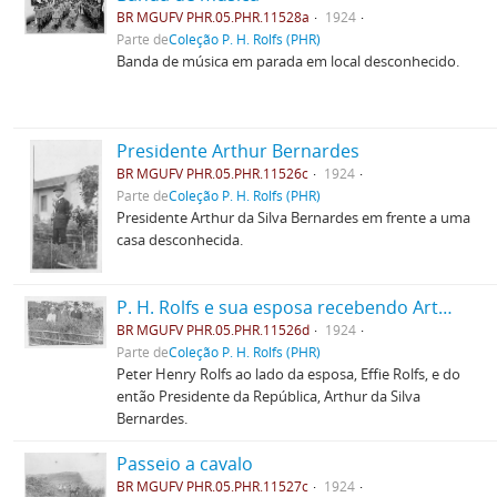
BR MGUFV PHR.05.PHR.11528a
1924
Parte de
Coleção P. H. Rolfs (PHR)
Banda de música em parada em local desconhecido.
Presidente Arthur Bernardes
BR MGUFV PHR.05.PHR.11526c
1924
Parte de
Coleção P. H. Rolfs (PHR)
Presidente Arthur da Silva Bernardes em frente a uma
casa desconhecida.
P. H. Rolfs e sua esposa recebendo Arthur Bernardes
BR MGUFV PHR.05.PHR.11526d
1924
Parte de
Coleção P. H. Rolfs (PHR)
Peter Henry Rolfs ao lado da esposa, Effie Rolfs, e do
então Presidente da República, Arthur da Silva
Bernardes.
Passeio a cavalo
BR MGUFV PHR.05.PHR.11527c
1924