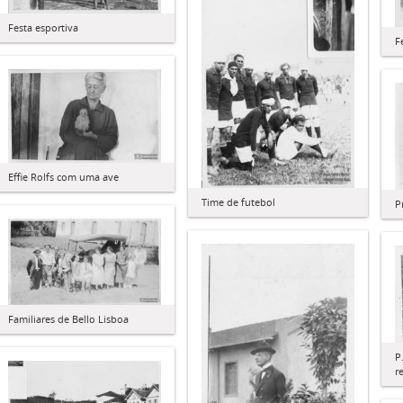
Festa esportiva
F
Effie Rolfs com uma ave
Time de futebol
P
Familiares de Bello Lisboa
P
r