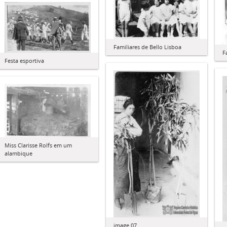
Familiares de Bello Lisboa
F
Festa esportiva
Miss Clarisse Rolfs em um
alambique
image 07