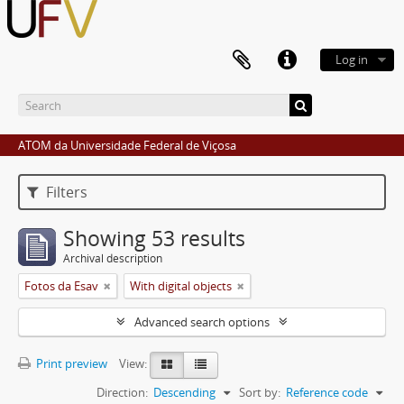
Log in
ATOM da Universidade Federal de Viçosa
Filters
Showing 53 results
Archival description
Fotos da Esav
With digital objects
Advanced search options
Print preview
View:
Direction:
Descending
Sort by:
Reference code