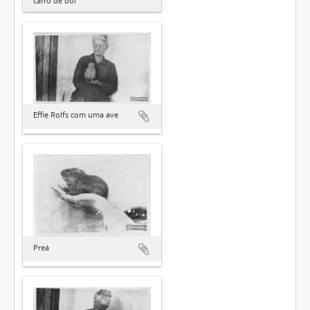
carro de boi
Effie Rolfs com uma ave
Preá