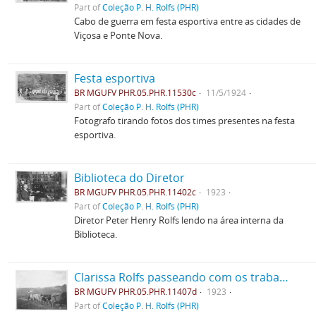
Part of
Coleção P. H. Rolfs (PHR)
Cabo de guerra em festa esportiva entre as cidades de
Viçosa e Ponte Nova.
Festa esportiva
BR MGUFV PHR.05.PHR.11530c
11/5/1924
Part of
Coleção P. H. Rolfs (PHR)
Fotografo tirando fotos dos times presentes na festa
esportiva.
Biblioteca do Diretor
BR MGUFV PHR.05.PHR.11402c
1923
Part of
Coleção P. H. Rolfs (PHR)
Diretor Peter Henry Rolfs lendo na área interna da
Biblioteca.
Clarissa Rolfs passeando com os trabalhadores, no carro de boi
BR MGUFV PHR.05.PHR.11407d
1923
Part of
Coleção P. H. Rolfs (PHR)