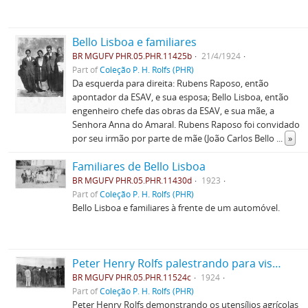
Bello Lisboa e familiares
BR MGUFV PHR.05.PHR.11425b
21/4/1924
Part of
Coleção P. H. Rolfs (PHR)
Da esquerda para direita: Rubens Raposo, então
apontador da ESAV, e sua esposa; Bello Lisboa, então
engenheiro chefe das obras da ESAV, e sua mãe, a
Senhora Anna do Amaral. Rubens Raposo foi convidado
por seu irmão por parte de mãe (João Carlos Bello
...
»
Familiares de Bello Lisboa
BR MGUFV PHR.05.PHR.11430d
1923
Part of
Coleção P. H. Rolfs (PHR)
Bello Lisboa e familiares à frente de um automóvel.
Peter Henry Rolfs palestrando para visitantes
BR MGUFV PHR.05.PHR.11524c
1924
Part of
Coleção P. H. Rolfs (PHR)
Peter Henry Rolfs demonstrando os utensílios agrícolas