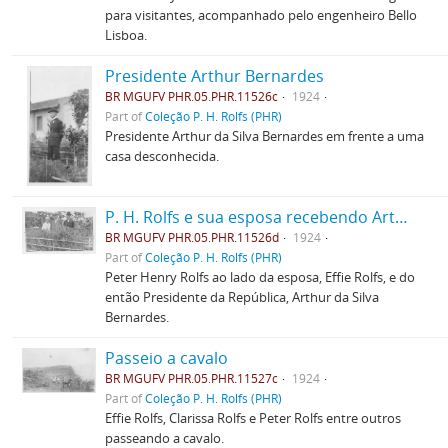
para visitantes, acompanhado pelo engenheiro Bello
Lisboa.
Presidente Arthur Bernardes
BR MGUFV PHR.05.PHR.11526c
1924
Part of
Coleção P. H. Rolfs (PHR)
Presidente Arthur da Silva Bernardes em frente a uma
casa desconhecida.
P. H. Rolfs e sua esposa recebendo Arthur Bernardes
BR MGUFV PHR.05.PHR.11526d
1924
Part of
Coleção P. H. Rolfs (PHR)
Peter Henry Rolfs ao lado da esposa, Effie Rolfs, e do
então Presidente da República, Arthur da Silva
Bernardes.
Passeio a cavalo
BR MGUFV PHR.05.PHR.11527c
1924
Part of
Coleção P. H. Rolfs (PHR)
Effie Rolfs, Clarissa Rolfs e Peter Rolfs entre outros
passeando a cavalo.