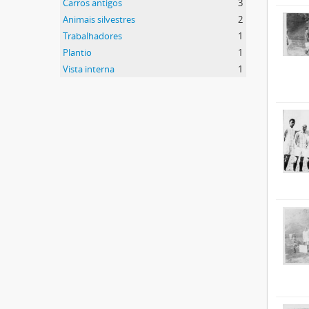
Carros antigos
3
Animais silvestres
2
Trabalhadores
1
Plantio
1
Vista interna
1