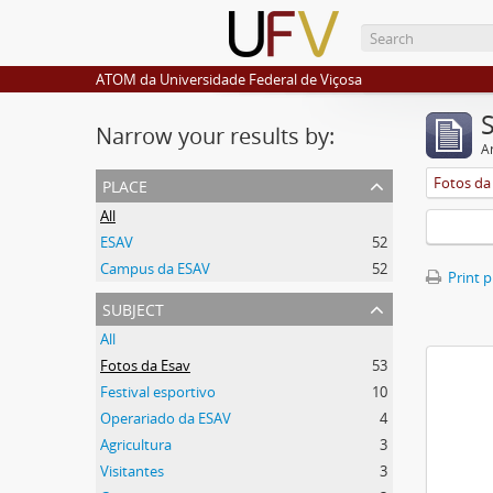
ATOM da Universidade Federal de Viçosa
Narrow your results by:
Ar
place
Fotos da
All
ESAV
52
Campus da ESAV
52
Print 
subject
All
Fotos da Esav
53
Festival esportivo
10
Operariado da ESAV
4
Agricultura
3
Visitantes
3