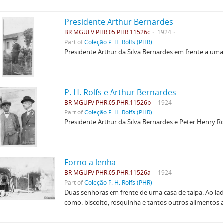
Presidente Arthur Bernardes
BR MGUFV PHR.05.PHR.11526c
1924
Part of
Coleção P. H. Rolfs (PHR)
Presidente Arthur da Silva Bernardes em frente a um
P. H. Rolfs e Arthur Bernardes
BR MGUFV PHR.05.PHR.11526b
1924
Part of
Coleção P. H. Rolfs (PHR)
Presidente Arthur da Silva Bernardes e Peter Henry Ro
Forno a lenha
BR MGUFV PHR.05.PHR.11526a
1924
Part of
Coleção P. H. Rolfs (PHR)
Duas senhoras em frente de uma casa de taipa. Ao lad
como: biscoito, rosquinha e tantos outros alimentos 