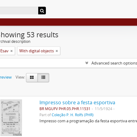
Showing 53 results
chival description
 Esav
With digital objects
Advanced search option
preview
View:
Impresso sobre a festa esportiva
BR MGUFV PHR.05.PHR.11531
11/5/1924
Part of
Coleção P. H. Rolfs (PHR)
Impresso com a programação da festa esportiva entre 