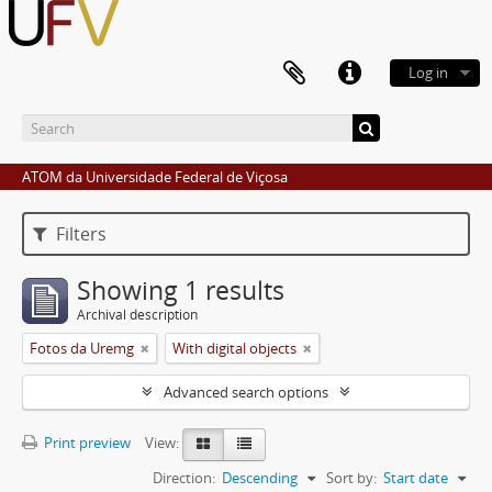
Log in
ATOM da Universidade Federal de Viçosa
Filters
Showing 1 results
Archival description
Fotos da Uremg
With digital objects
Advanced search options
Print preview
View:
Direction:
Descending
Sort by:
Start date