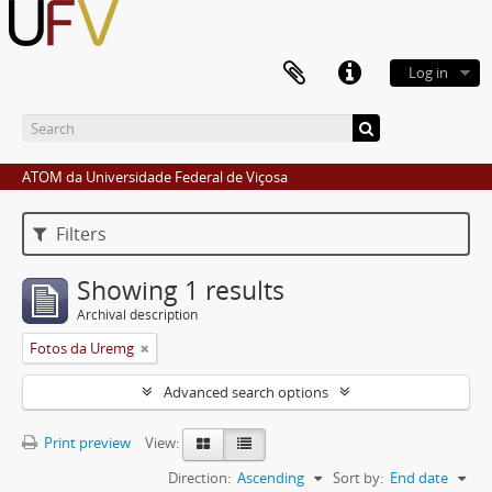
Log in
ATOM da Universidade Federal de Viçosa
Filters
Showing 1 results
Archival description
Fotos da Uremg
Advanced search options
Print preview
View:
Direction:
Ascending
Sort by:
End date