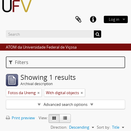
Log in
ATOM da Universidade Federal de Viçosa
Filters
Showing 1 results
Archival description
Fotos da Uremg
With digital objects
Advanced search options
Print preview
View:
Direction:
Descending
Sort by:
Title